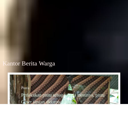
Kantor Berita Warga
Pintu
Perlakukan pintu sebagaimana mestinya, pintu
Geser jangan didorong, pintu
Dorong jangan diTarik