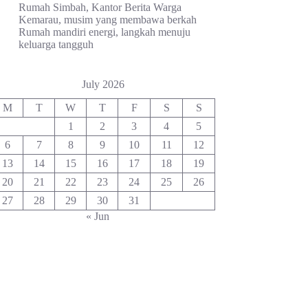
Rumah Simbah, Kantor Berita Warga
Kemarau, musim yang membawa berkah
Rumah mandiri energi, langkah menuju
keluarga tangguh
July 2026
M
T
W
T
F
S
S
1
2
3
4
5
6
7
8
9
10
11
12
13
14
15
16
17
18
19
20
21
22
23
24
25
26
27
28
29
30
31
« Jun