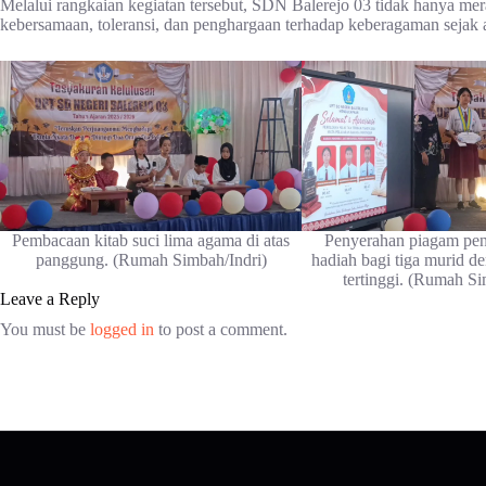
Melalui rangkaian kegiatan tersebut, SDN Balerejo 03 tidak hanya mer
kebersamaan, toleransi, dan penghargaan terhadap keberagaman sejak 
Pembacaan kitab suci lima agama di atas
Penyerahan piagam pe
panggung. (Rumah Simbah/Indri)
hadiah bagi tiga murid d
tertinggi. (Rumah Si
Leave a Reply
You must be
logged in
to post a comment.