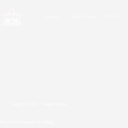
Skip
to
content
Beranda
Warta Warga
SINAU
June 15, 2026
Warta Warga
Pensi sarat toleransi di Wlingi