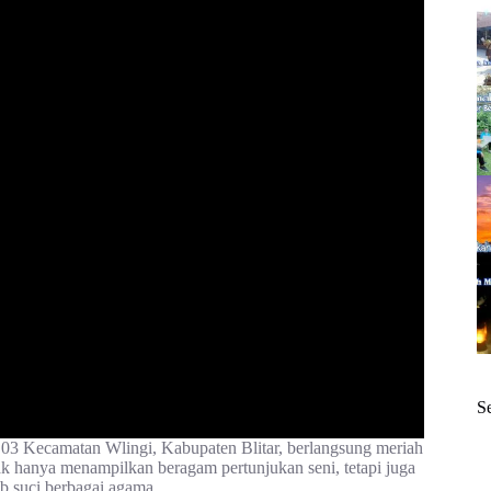
S
03 Kecamatan Wlingi, Kabupaten Blitar, berlangsung meriah
idak hanya menampilkan beragam pertunjukan seni, tetapi juga
 suci berbagai agama.