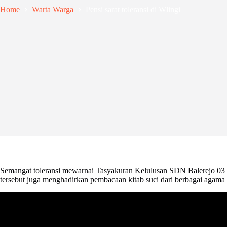
Home
Warta Warga
Pensi sarat toleransi di Wlingi
Semangat toleransi mewarnai Tasyakuran Kelulusan SDN Balerejo 03 Wli
tersebut juga menghadirkan pembacaan kitab suci dari berbagai agama