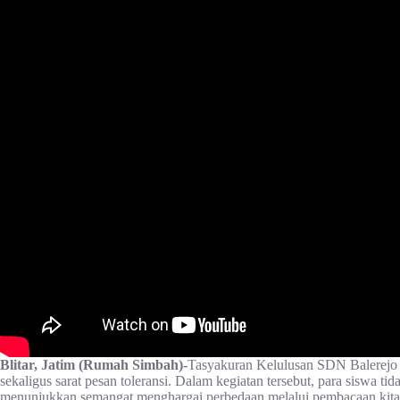
Blitar, Jatim (Rumah Simbah)-
Tasyakuran Kelulusan SDN Balerejo 
sekaligus sarat pesan toleransi. Dalam kegiatan tersebut, para siswa t
menunjukkan semangat menghargai perbedaan melalui pembacaan kitab