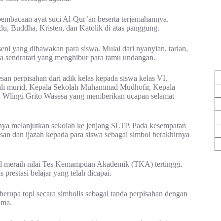
pembacaan ayat suci Al-Qur’an beserta terjemahannya.
du, Buddha, Kristen, dan Katolik di atas panggung.
ni yang dibawakan para siswa. Mulai dari nyanyian, tarian,
ga sendratari yang menghibur para tamu undangan.
san perpisahan dari adik kelas kepada siswa kelas VI.
wali murid, Kepala Sekolah Muhammad Mudhofir, Kepala
n Wlingi Grito Wasesa yang memberikan ucapan selamat
nya melanjutkan sekolah ke jenjang SLTP. Pada kesempatan
san dan ijazah kepada para siswa sebagai simbol berakhirnya
il meraih nilai Tes Kemampuan Akademik (TKA) tertinggi.
 prestasi belajar yang telah dicapai.
 berupa topi secara simbolis sebagai tanda perpisahan dengan
ama.