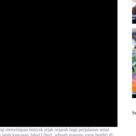
S
ng menyimpan banyak jejak sejarah bagi perjalanan umat
ji ialah kawasan Jabal Uhud, sebuah gunung yang berdiri di