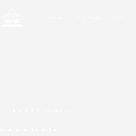
Skip
to
content
Beranda
Warta Warga
SINAU
June 26, 2026
Warta Warga
Ziarah syuhada di Jabal Uhud