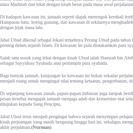
utara Madinah dan lekat dengan kisah besar pada masa awal perjalanan
Di hadapan kawasan ini, jamaah seperti diajak menengok kembali lemb
Hamparan batu, lereng gunung, dan kawasan di sekitarnya menghadirk
dengan jejak masa lalu.
Jabal Uhud dikenal sebagai lokasi terjadinya Perang Uhud pada tahun ke
penting dalam sejarah Islam. Di kawasan ini pula dimakamkan para sy
Salah satu sosok yang lekat dengan kisah Uhud ialah Hamzah bin A
sebagai Sayyidusy Syuhada atau pemimpin para syuhada.
Bagi banyak jamaah, kunjungan ke kawasan ini bukan sekadar perjalana
menjadi ruang untuk mengingat nilai tentang ketaatan, pengorbanan, 
Di sepanjang kawasan ziarah, papan-papan imbauan juga tampak berdir
pesan tersebut mengajak jamaah menjaga adab dan kemurnian niat sela
ditujukan kepada Sang Pencipta.
Jabal Uhud terus menjadi pengingat bahwa sejarah menyimpan pelajar
kisah perjuangan yang masih bergaung hingga hari ini, sekaligus me
akhir perjalanan.
(Nurman)