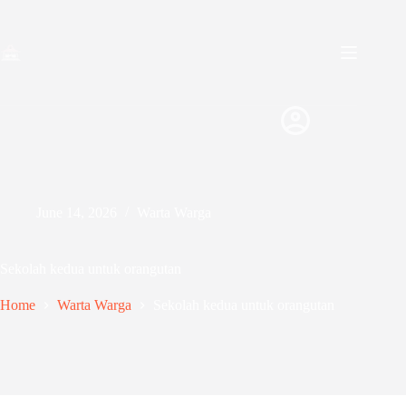
Skip
to
content
June 14, 2026
Warta Warga
Sekolah kedua untuk orangutan
Home
Warta Warga
Sekolah kedua untuk orangutan