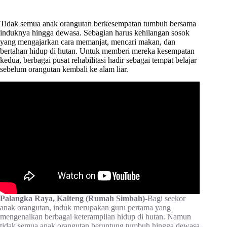
Tidak semua anak orangutan berkesempatan tumbuh bersama
induknya hingga dewasa. Sebagian harus kehilangan sosok
yang mengajarkan cara memanjat, mencari makan, dan
bertahan hidup di hutan. Untuk memberi mereka kesempatan
kedua, berbagai pusat rehabilitasi hadir sebagai tempat belajar
sebelum orangutan kembali ke alam liar.
Palangka Raya, Kalteng (Rumah Simbah)-
Bagi seekor
anak orangutan, induk merupakan guru pertama yang
mengenalkan berbagai keterampilan hidup di hutan. Namun
tidak semua anak orangutan beruntung tumbuh hingga dewasa