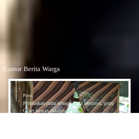
Kantor Berita Warga
Pintu
Perlakukan pintu sebagaimana mestinya, pintu
Geser jangan didorong, pintu
Dorong jangan diTarik