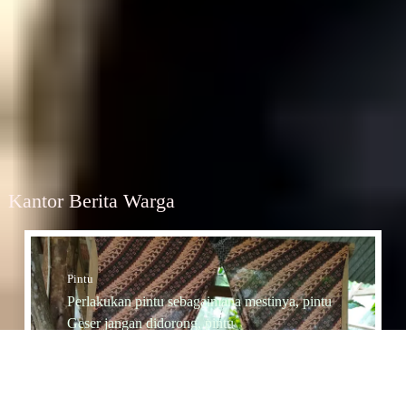
Kantor Berita Warga
Pintu
Perlakukan pintu sebagaimana mestinya, pintu
Geser jangan didorong, pintu
Dorong jangan diTarik