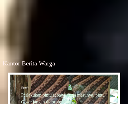
Kantor Berita Warga
Pintu
Perlakukan pintu sebagaimana mestinya, pintu
Geser jangan didorong, pintu
Dorong jangan diTarik