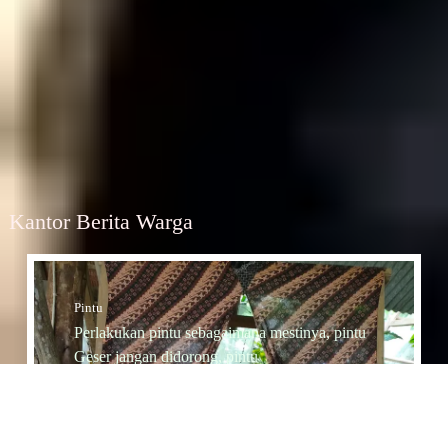
Kantor Berita Warga
Pintu
Perlakukan pintu sebagaimana mestinya, pintu
Geser jangan didorong, pintu
Dorong jangan diTarik