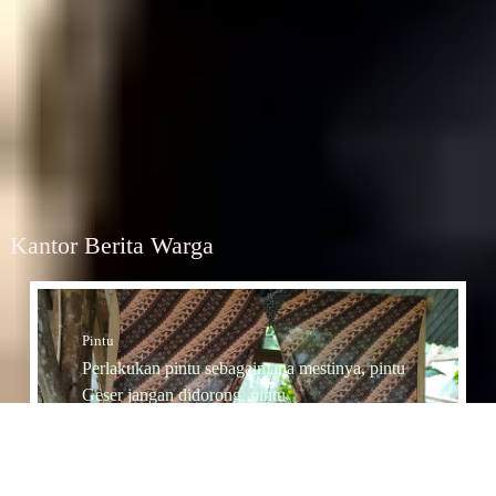
Kantor Berita Warga
Pintu
Perlakukan pintu sebagaimana mestinya, pintu
Geser jangan didorong, pintu
Dorong jangan diTarik