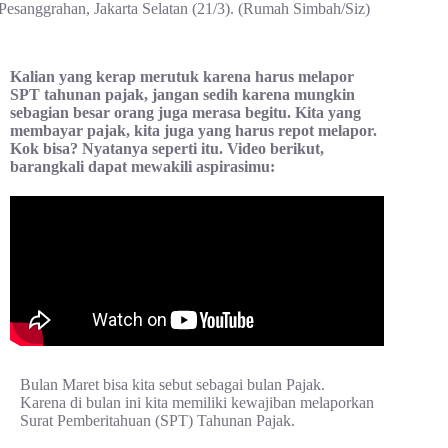
Pesanggrahan, Jakarta Selatan (21/3). (Rumah Simbah/Siz)
Kalian yang kerap merutuk karena harus melapor
SPT tahunan pajak, jangan sedih karena mungkin
sebagian besar orang juga merasa begitu. Kita yang
membayar pajak, kita juga yang harus repot melapor.
Kok bisa? Nyatanya seperti itu. Video berikut,
barangkali dapat mewakili aspirasimu:
Bulan Maret bisa kita sebut sebagai bulan Pajak.
Karena di bulan ini kita memiliki kewajiban melaporkan
Surat Pemberitahuan (SPT) Tahunan Pajak.