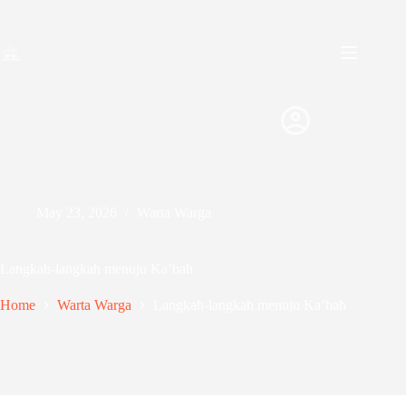
Skip
to
content
May 23, 2026
Warta Warga
Langkah-langkah menuju Ka’bah
Home
Warta Warga
Langkah-langkah menuju Ka’bah