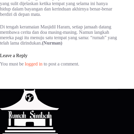
yang sulit dijelaskan ketika tempat yang selama ini hanya
hidup dalam bayangan dan kerinduan akhirnya benar-benar
berdiri di depan mata.
Di tengah keramaian Masjidil Haram, setiap jamaah datang
membawa cerita dan doa masing-masing. Namun langkah
mereka pagi itu menuju satu tempat yang sama: “rumah” yang
telah lama dirindukan.
(Nurman)
Leave a Reply
You must be
logged in
to post a comment.