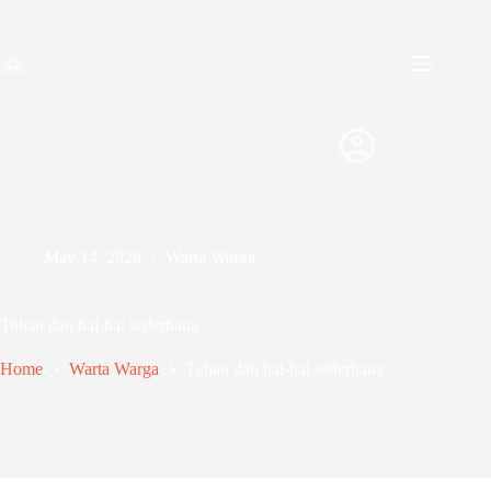
Skip
to
content
May 14, 2026
Warta Warga
Tuhan dan hal-hal sederhana
Home
Warta Warga
Tuhan dan hal-hal sederhana