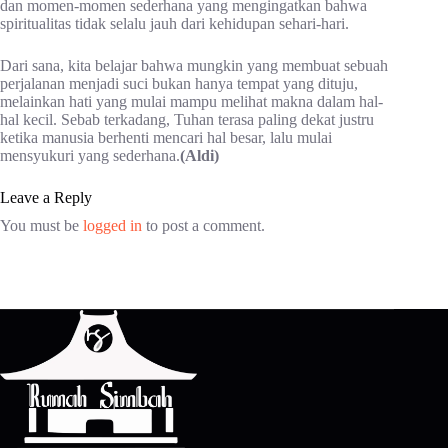
dan momen-momen sederhana yang mengingatkan bahwa
spiritualitas tidak selalu jauh dari kehidupan sehari-hari.
Dari sana, kita belajar bahwa mungkin yang membuat sebuah
perjalanan menjadi suci bukan hanya tempat yang dituju,
melainkan hati yang mulai mampu melihat makna dalam hal-
hal kecil. Sebab terkadang, Tuhan terasa paling dekat justru
ketika manusia berhenti mencari hal besar, lalu mulai
mensyukuri yang sederhana.
(Aldi)
Leave a Reply
You must be
logged in
to post a comment.