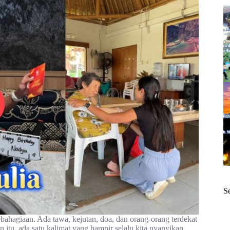
S
ebahagiaan. Ada tawa, kejutan, doa, dan orang-orang terdekat
tu, ada satu kalimat yang hampir selalu kita nyanyikan