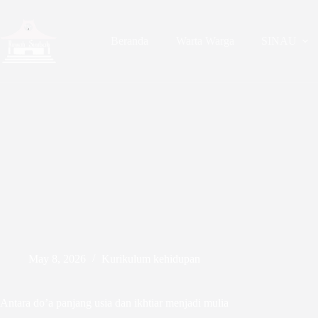
Skip
to
content
Beranda
Warta Warga
SINAU
May 8, 2026
Kurikulum kehidupan
Antara do’a panjang usia dan ikhtiar menjadi mulia