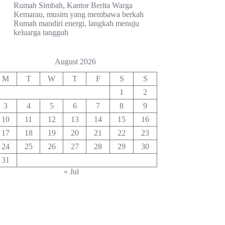
Rumah Simbah, Kantor Berita Warga
Kemarau, musim yang membawa berkah
Rumah mandiri energi, langkah menuju
keluarga tangguh
August 2026
M
T
W
T
F
S
S
1
2
3
4
5
6
7
8
9
10
11
12
13
14
15
16
17
18
19
20
21
22
23
24
25
26
27
28
29
30
31
« Jul