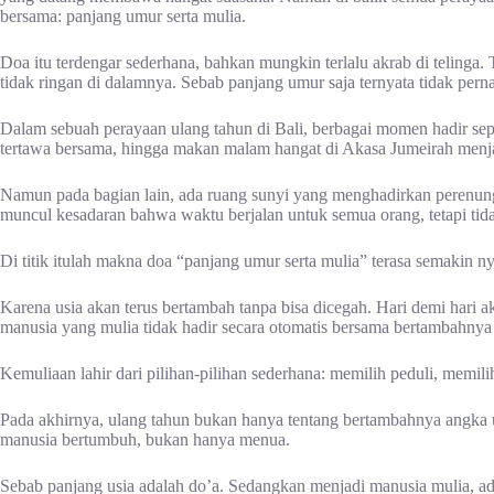
bersama: panjang umur serta mulia.
Doa itu terdengar sederhana, bahkan mungkin terlalu akrab di telinga. 
tidak ringan di dalamnya. Sebab panjang umur saja ternyata tidak pern
Dalam sebuah perayaan ulang tahun di Bali, berbagai momen hadir sepe
tertawa bersama, hingga makan malam hangat di Akasa Jumeirah menjad
Namun pada bagian lain, ada ruang sunyi yang menghadirkan perenunga
muncul kesadaran bahwa waktu berjalan untuk semua orang, tetapi ti
Di titik itulah makna doa “panjang umur serta mulia” terasa semakin ny
Karena usia akan terus bertambah tanpa bisa dicegah. Hari demi hari a
manusia yang mulia tidak hadir secara otomatis bersama bertambahnya
Kemuliaan lahir dari pilihan-pilihan sederhana: memilih peduli, memili
Pada akhirnya, ulang tahun bukan hanya tentang bertambahnya angka us
manusia bertumbuh, bukan hanya menua.
Sebab panjang usia adalah do’a. Sedangkan menjadi manusia mulia, adal