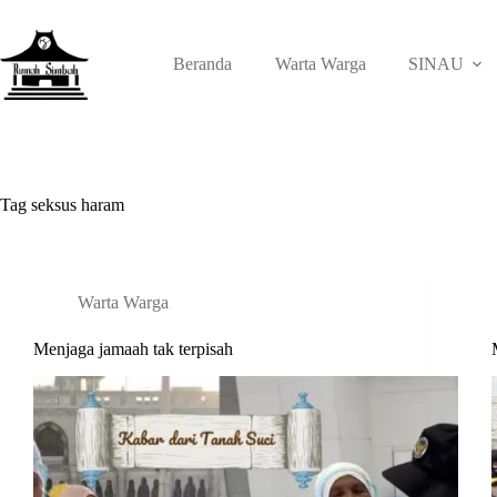
Skip
to
content
Beranda
Warta Warga
SINAU
Tag
seksus haram
Warta Warga
Menjaga jamaah tak terpisah