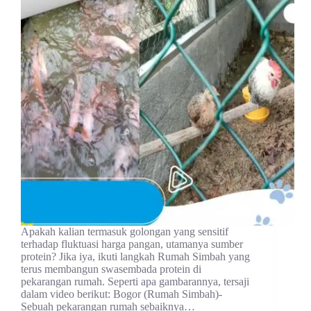
Apakah kalian termasuk golongan yang sensitif
terhadap fluktuasi harga pangan, utamanya sumber
protein? Jika iya, ikuti langkah Rumah Simbah yang
terus membangun swasembada protein di
pekarangan rumah. Seperti apa gambarannya, tersaji
dalam video berikut: Bogor (Rumah Simbah)-
Sebuah pekarangan rumah sebaiknya…