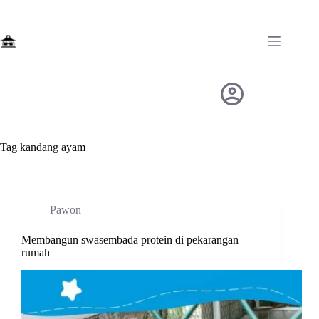
Skip
to
content
Tag
kandang ayam
Pawon
Membangun swasembada protein di pekarangan
rumah