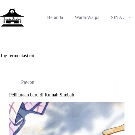
Skip
to
content
Beranda
Warta Warga
SINAU
Tag
fermentasi roti
Pawon
Peliharaan baru di Rumah Simbah