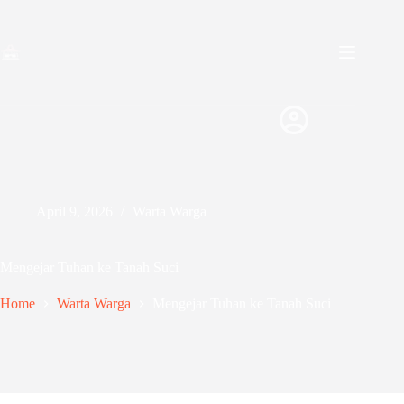
Skip
to
content
April 9, 2026
Warta Warga
Mengejar Tuhan ke Tanah Suci
Home
Warta Warga
Mengejar Tuhan ke Tanah Suci