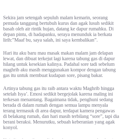
Sekira jam setengah sepuluh malam kemarin, seorang
pemuda tanggung bertubuh kurus dan agak lusuh sedikit
basah oleh air rintik hujan, datang ke dapur rumahku. Di
depan pintu, di hadapanku, seraya menunduk ia berkata
lirih:”Maaf bu, saya salah, ini saya kembalikan”.
Hari itu aku baru mau masak makan malam jam delapan
lewat, dan dibuat terkejut lagi karena tabung gas di dapur
hilang untuk kesekian kalinya. Padahal sore tadi sebelum
maghrib aku masih menggunakan kompor dengan tabung
gas itu untuk membuat kudapan sore, pisang bakar.
Artinya tabung gas itu raib antara waktu Maghrib hingga
setelah Isya’. Emosi sedikit bergejolak karena maling ini
terkesan menantang. Bagaimana tidak, penghuni sedang
berada di dalam rumah dengan semua lampu menyala
terang termasuk di area dapur, terdapat kamera pengawas
di belakang rumah, dan hari masih terbilang “sore”, tapi dia
berani beraksi. Menurutku, sebuah keberanian yang agak
konyol.