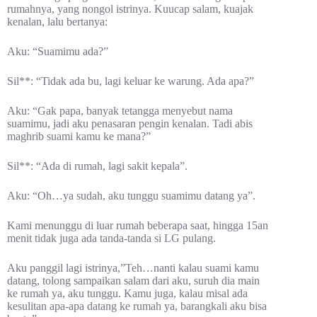
rumahnya, yang nongol istrinya. Kuucap salam, kuajak
kenalan, lalu bertanya:
Aku: “Suamimu ada?”
Sil**: “Tidak ada bu, lagi keluar ke warung. Ada apa?”
Aku: “Gak papa, banyak tetangga menyebut nama
suamimu, jadi aku penasaran pengin kenalan. Tadi abis
maghrib suami kamu ke mana?”
Sil**: “Ada di rumah, lagi sakit kepala”.
Aku: “Oh…ya sudah, aku tunggu suamimu datang ya”.
Kami menunggu di luar rumah beberapa saat, hingga 15an
menit tidak juga ada tanda-tanda si LG pulang.
Aku panggil lagi istrinya,”Teh…nanti kalau suami kamu
datang, tolong sampaikan salam dari aku, suruh dia main
ke rumah ya, aku tunggu. Kamu juga, kalau misal ada
kesulitan apa-apa datang ke rumah ya, barangkali aku bisa