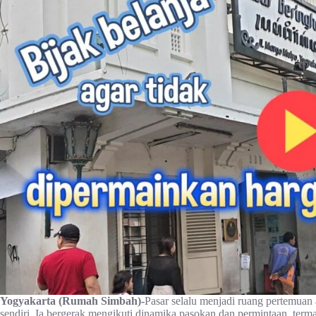
Yogyakarta (Rumah Simbah)-
Pasar selalu menjadi ruang pertemuan 
sendiri. Ia bergerak mengikuti dinamika pasokan dan permintaan, term