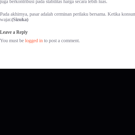
juga berkontribusi pada stabilitas harga secara lebih luas.
Pada akhirnya, pasar adalah cerminan perilaku bersama. Ketika konsu
wajar.
(Sizuka)
Leave a Reply
You must be
logged in
to post a comment.