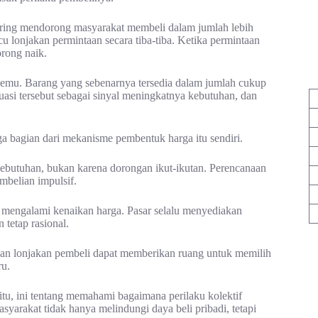
ring mendorong masyarakat membeli dalam jumlah lebih
lonjakan permintaan secara tiba-tiba. Ketika permintaan
orong naik.
 semu. Barang yang sebenarnya tersedia dalam jumlah cukup
tuasi tersebut sebagai sinyal meningkatnya kebutuhan, dan
a bagian dari mekanisme pembentuk harga itu sendiri.
 kebutuhan, bukan karena dorongan ikut-ikutan. Perencanaan
mbelian impulsif.
 mengalami kenaikan harga. Pasar selalu menyediakan
 tetap rasional.
gan lonjakan pembeli dapat memberikan ruang untuk memilih
ru.
itu, ini tentang memahami bagaimana perilaku kolektif
yarakat tidak hanya melindungi daya beli pribadi, tetapi