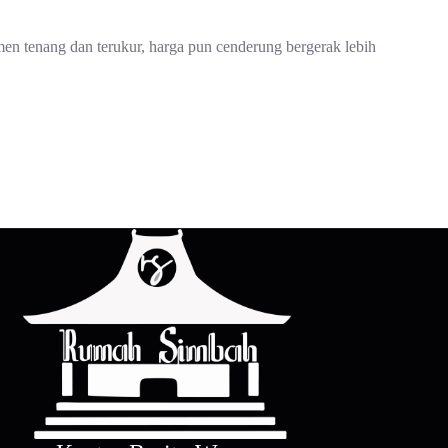
men tenang dan terukur, harga pun cenderung bergerak lebih