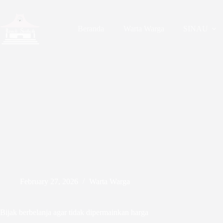
Skip
to
content
Beranda
Warta Warga
SINAU
February 27, 2026
Warta Warga
Bijak berbelanja agar tidak dipermainkan harga