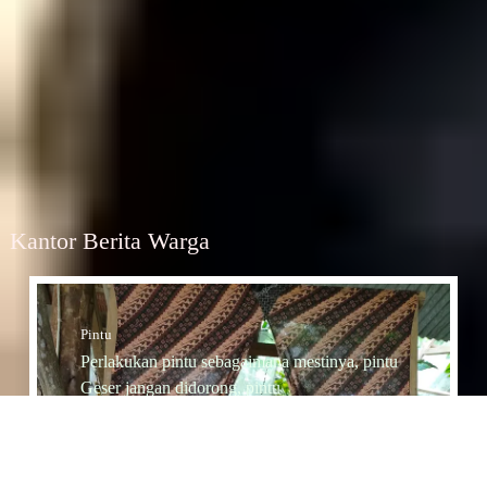
Kantor Berita Warga
Pintu
Perlakukan pintu sebagaimana mestinya, pintu
Geser jangan didorong, pintu
Dorong jangan diTarik