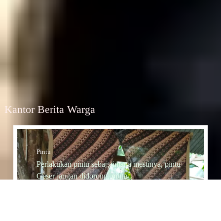
Kantor Berita Warga
Pintu
Perlakukan pintu sebagaimana mestinya, pintu
Geser jangan didorong, pintu
Dorong jangan diTarik