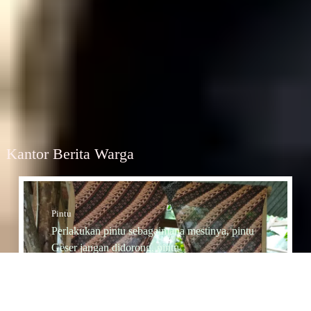
Kantor Berita Warga
Pintu
Perlakukan pintu sebagaimana mestinya, pintu
Geser jangan didorong, pintu
Dorong jangan diTarik