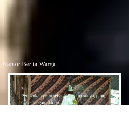
Kantor Berita Warga
Pintu
Perlakukan pintu sebagaimana mestinya, pintu
Geser jangan didorong, pintu
Dorong jangan diTarik