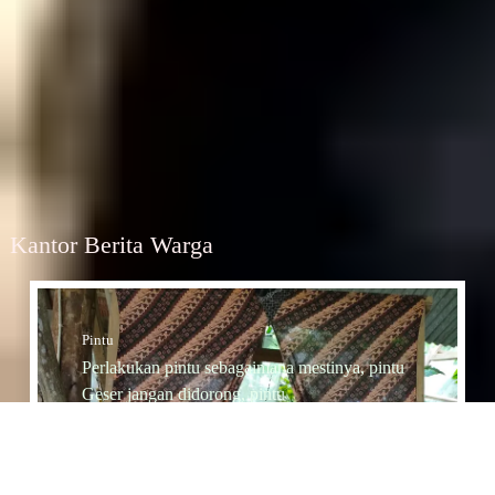
Kantor Berita Warga
Pintu
Perlakukan pintu sebagaimana mestinya, pintu
Geser jangan didorong, pintu
Dorong jangan diTarik