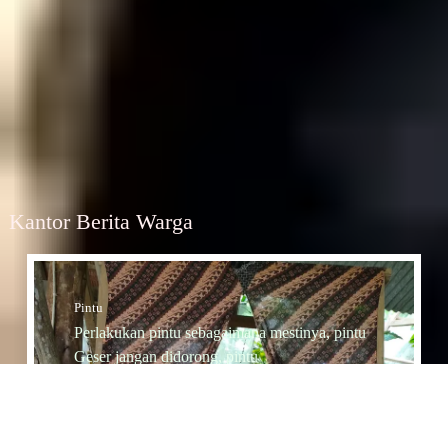
Kantor Berita Warga
Pintu
Perlakukan pintu sebagaimana mestinya, pintu
Geser jangan didorong, pintu
Dorong jangan diTarik