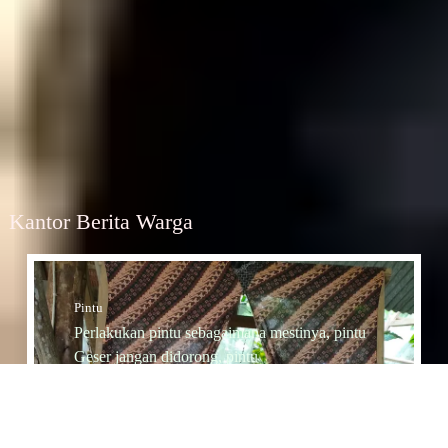
Kantor Berita Warga
Pintu
Perlakukan pintu sebagaimana mestinya, pintu
Geser jangan didorong, pintu
Dorong jangan diTarik