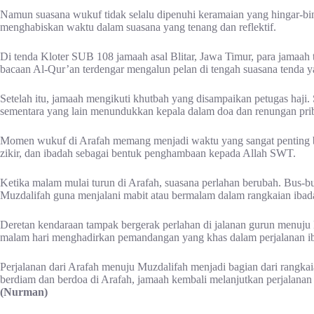
Namun suasana wukuf tidak selalu dipenuhi keramaian yang hingar-bing
menghabiskan waktu dalam suasana yang tenang dan reflektif.
Di tenda Kloter SUB 108 jamaah asal Blitar, Jawa Timur, para jamaa
bacaan Al-Qur’an terdengar mengalun pelan di tengah suasana tenda y
Setelah itu, jamaah mengikuti khutbah yang disampaikan petugas haji
sementara yang lain menundukkan kepala dalam doa dan renungan prib
Momen wukuf di Arafah memang menjadi waktu yang sangat penting ba
zikir, dan ibadah sebagai bentuk penghambaan kepada Allah SWT.
Ketika malam mulai turun di Arafah, suasana perlahan berubah. Bus
Muzdalifah guna menjalani mabit atau bermalam dalam rangkaian ibada
Deretan kendaraan tampak bergerak perlahan di jalanan gurun menuj
malam hari menghadirkan pemandangan yang khas dalam perjalanan ib
Perjalanan dari Arafah menuju Muzdalifah menjadi bagian dari rangkaian
berdiam dan berdoa di Arafah, jamaah kembali melanjutkan perjalan
(Nurman)