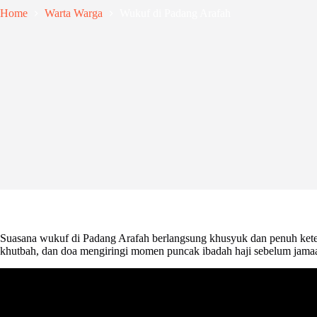
Home
Warta Warga
Wukuf di Padang Arafah
Suasana wukuf di Padang Arafah berlangsung khusyuk dan penuh keted
khutbah, dan doa mengiringi momen puncak ibadah haji sebelum jama