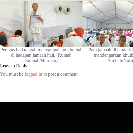
Petugas haji tengah menyampaikan khutbah
Para jamaah di tenda 
di hadapan jamaah haji. (Rumah
mendengarkan khut
Simbah/Nurman)
Simbah/Nur
Leave a Reply
You must be
logged in
to post a comment.