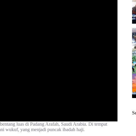
S
entang luas di Padang Arafah, Saudi Arabia. Di tempat
ani wukuf, yang menjadi puncak ibadah haji.