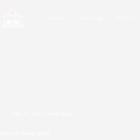
Skip
to
content
Beranda
Warta Warga
SINAU
May 27, 2026
Warta Warga
Wukuf di Padang Arafah