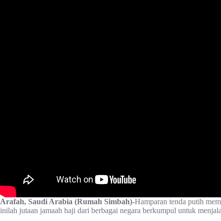
Arafah, Saudi Arabia (Rumah Simbah)-
Hamparan tenda putih memb
inilah jutaan jamaah haji dari berbagai negara berkumpul untuk menjal