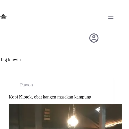
Skip
to
content
Tag
kluwih
Pawon
Kopi Klotok, obat kangen masakan kampung