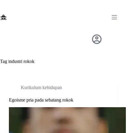
Skip
to
content
Tag
industri rokok
Kurikulum kehidupan
Egoisme pria pada sebatang rokok