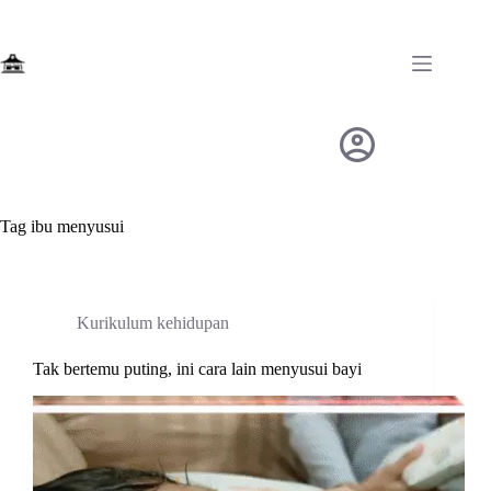
Skip
to
content
Tag
ibu menyusui
Kurikulum kehidupan
Tak bertemu puting, ini cara lain menyusui bayi