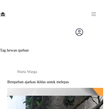
Skip
to
content
Tag
hewan qurban
Warta Warga
Berqurban ajarkan ikhlas untuk melepas