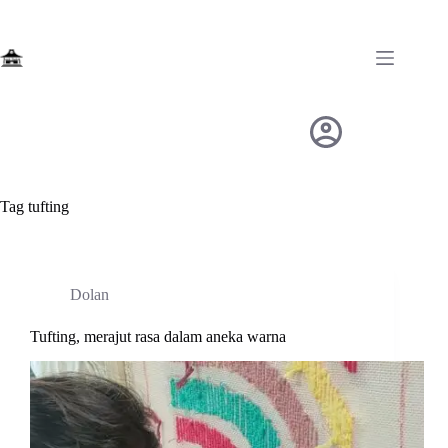
Skip
to
content
Tag
tufting
Dolan
Tufting, merajut rasa dalam aneka warna