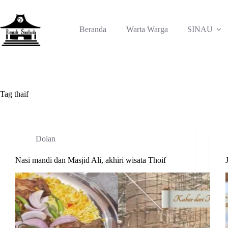
Skip
to
content
Beranda
Warta Warga
SINAU
Tag
thaif
Dolan
Nasi mandi dan Masjid Ali, akhiri wisata Thoif