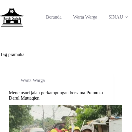
Skip
to
content
Beranda
Warta Warga
SINAU
Tag
pramuka
Warta Warga
Menelusuri jalan perkampungan bersama Pramuka
Darul Muttaqien