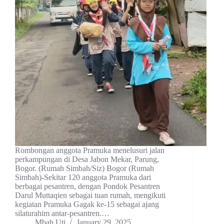
Rombongan anggota Pramuka menelusuri jalan
perkampungan di Desa Jabon Mekar, Parung,
Bogor. (Rumah Simbah/Siz) Bogor (Rumah
Simbah)-Sekitar 120 anggota Pramuka dari
berbagai pesantren, dengan Pondok Pesantren
Darul Muttaqien sebagai tuan rumah, mengikuti
kegiatan Pramuka Gagak ke-15 sebagai ajang
silaturahim antar-pesantren.…
Mbah Uti
January 29, 2025