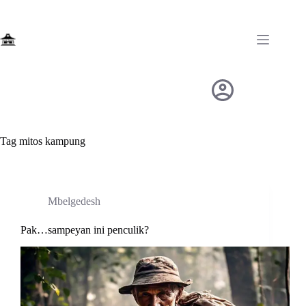
Skip
to
content
Tag
mitos kampung
Mbelgedesh
Pak…sampeyan ini penculik?