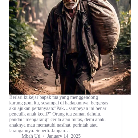
Berlari kukejar bapak tua yang menggendong
karung goni itu, sesampai di hadapannya, bergegas
aku ajukan pertanyaan:”Pak…sampeyan ini benar
penculik anak kecil?” Orang tua zaman dahulu,
pandai “mengarang” cerita atau mitos, demi anak-
anaknya mau mematuhi nasihat, perintah atau
larangannya. Seperti: Jangan…
Mbah Uti
January 14, 2025