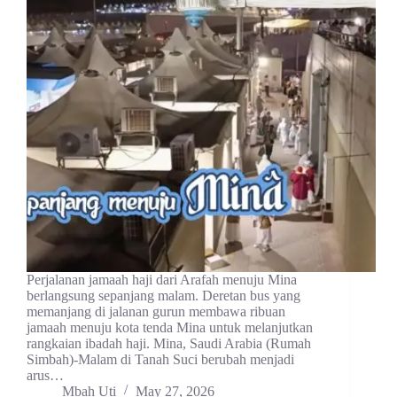
Perjalanan jamaah haji dari Arafah menuju Mina
berlangsung sepanjang malam. Deretan bus yang
memanjang di jalanan gurun membawa ribuan
jamaah menuju kota tenda Mina untuk melanjutkan
rangkaian ibadah haji. Mina, Saudi Arabia (Rumah
Simbah)-Malam di Tanah Suci berubah menjadi
arus…
Mbah Uti
May 27, 2026