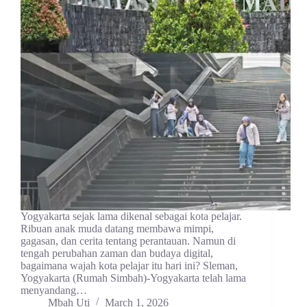
Yogyakarta sejak lama dikenal sebagai kota pelajar.
Ribuan anak muda datang membawa mimpi,
gagasan, dan cerita tentang perantauan. Namun di
tengah perubahan zaman dan budaya digital,
bagaimana wajah kota pelajar itu hari ini? Sleman,
Yogyakarta (Rumah Simbah)-Yogyakarta telah lama
menyandang…
Mbah Uti
March 1, 2026