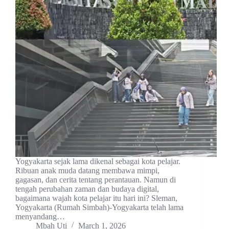
Yogyakarta sejak lama dikenal sebagai kota pelajar.
Ribuan anak muda datang membawa mimpi,
gagasan, dan cerita tentang perantauan. Namun di
tengah perubahan zaman dan budaya digital,
bagaimana wajah kota pelajar itu hari ini? Sleman,
Yogyakarta (Rumah Simbah)-Yogyakarta telah lama
menyandang…
Mbah Uti
March 1, 2026