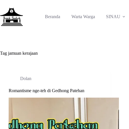
Skip
to
content
Beranda
Warta Warga
SINAU
Tag
jamuan kerajaan
Dolan
Romantisme nge-teh di Gedhong Patehan