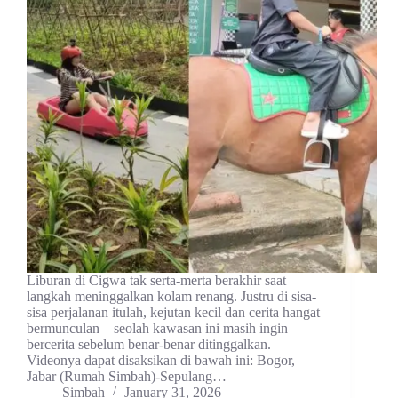
Liburan di Cigwa tak serta-merta berakhir saat
langkah meninggalkan kolam renang. Justru di sisa-
sisa perjalanan itulah, kejutan kecil dan cerita hangat
bermunculan—seolah kawasan ini masih ingin
bercerita sebelum benar-benar ditinggalkan.
Videonya dapat disaksikan di bawah ini: Bogor,
Jabar (Rumah Simbah)-Sepulang…
Simbah
January 31, 2026