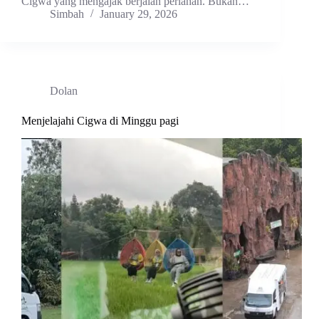
Cigwa yang mengajak berjalan perlahan. Bukan…
Simbah
January 29, 2026
Dolan
Menjelajahi Cigwa di Minggu pagi