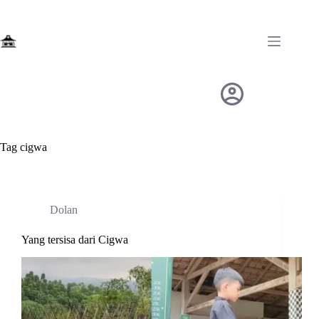
Skip
to
content
Tag
cigwa
Dolan
Yang tersisa dari Cigwa