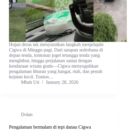
Hujan deras tak menyurutkan langkah menjelajahi
Cigwa di Minggu pagi. Dari sarapan sederhana di
depan tenda, tontonan joget tetangga tenda yang
menghibur, hingga perjalanan santai dengan
kendaraan wisata gratis—Cigwa menyuguhkan
pengalaman liburan yang hangat, riuh, dan penuh
kejutan kecil. Tonton…
Mbah Uti
January 28, 2026
Dolan
Pengalaman bermalam di tepi danau Cigwa