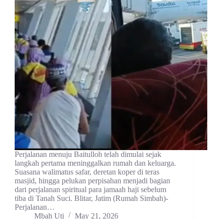
Perjalanan menuju Baitulloh telah dimulai sejak
langkah pertama meninggalkan rumah dan keluarga.
Suasana walimatus safar, deretan koper di teras
masjid, hingga pelukan perpisahan menjadi bagian
dari perjalanan spiritual para jamaah haji sebelum
tiba di Tanah Suci. Blitar, Jatim (Rumah Simbah)-
Perjalanan…
Mbah Uti
May 21, 2026