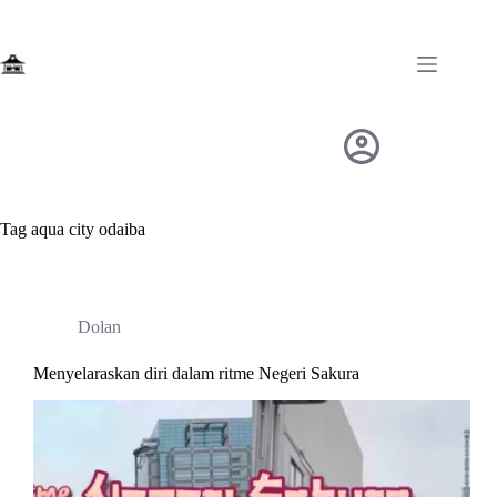
Skip
to
content
Tag
aqua city odaiba
Dolan
Menyelaraskan diri dalam ritme Negeri Sakura