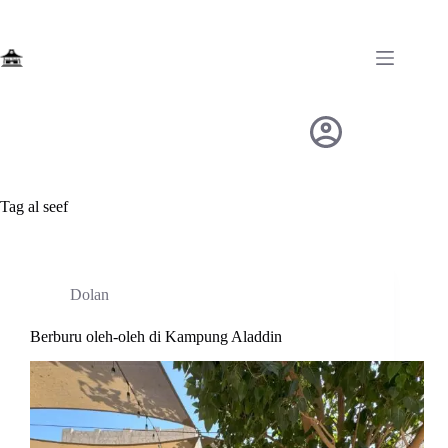
Skip
to
content
Tag
al seef
Dolan
Berburu oleh-oleh di Kampung Aladdin